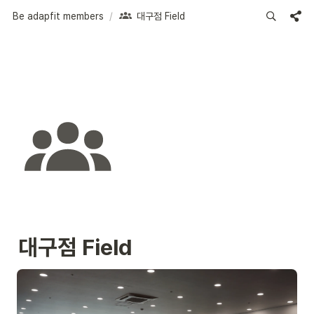
Be adapfit members
/
대구점 Field
대구점 Field